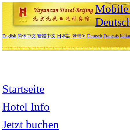
Mobile 
Deutsc
English
简体中文
繁體中文
日本語
한국어
Deutsch
Français
Itali
Startseite
Hotel Info
Jetzt buchen