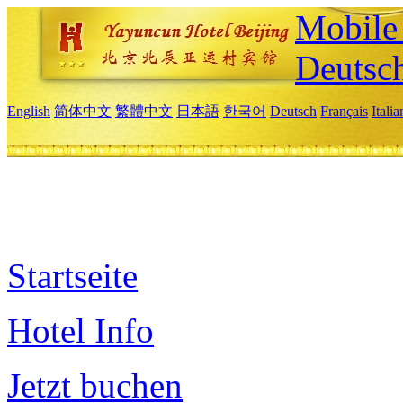
Mobile 
Deutsc
English
简体中文
繁體中文
日本語
한국어
Deutsch
Français
Itali
Startseite
Hotel Info
Jetzt buchen