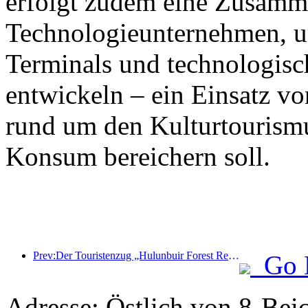
erfolgt zudem eine Zusamm
Technologieunternehmen, 
Terminals und technologisc
entwickeln – ein Einsatz vo
rund um den Kulturtourism
Konsum bereichern soll.
Prev:Der Touristenzug „Hulunbuir Forest Rendezvous - Daxinganling Express - Starlight Train - Tianyi Journey“ tritt seine Jungfernfahrt an.
Go 
Adresse: Östlich von 8-Bei