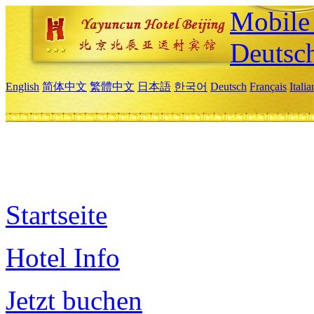
Mobile 
Deutsc
English
简体中文
繁體中文
日本語
한국어
Deutsch
Français
Itali
Startseite
Hotel Info
Jetzt buchen