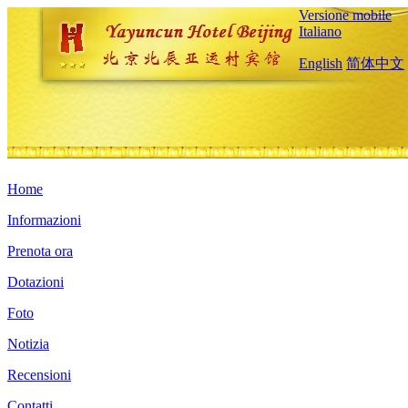
Versione mobile
Italiano
English
简体中文
Home
Informazioni
Prenota ora
Dotazioni
Foto
Notizia
Recensioni
Contatti