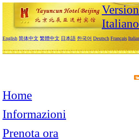
Version
Italiano
English
简体中文
繁體中文
日本語
한국어
Deutsch
Français
Itali
Home
Informazioni
Prenota ora