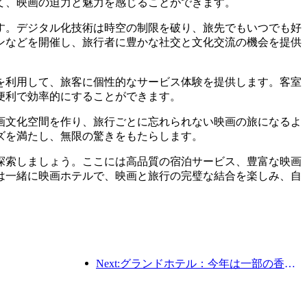
て、映画の迫力と魅力を感じることができます。
す。デジタル化技術は時空の制限を破り、旅先でもいつでも好
ンなどを開催し、旅行者に豊かな社交と文化交流の機会を提供
を利用して、旅客に個性的なサービス体験を提供します。客室
便利で効率的にすることができます。
画文化空間を作り、旅行ごとに忘れられない映画の旅になるよ
ズを満たし、無限の驚きをもたらします。
探索しましょう。ここには高品質の宿泊サービス、豊富な映画
は一緒に映画ホテルで、映画と旅行の完璧な結合を楽しみ、自
Next:グランドホテル：今年は一部の香港訪問国際旅客の帰還が見られた