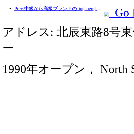
Prev:中級から高級ブランドのJingsheng Hotelが正式に出発し、eスポーツ、文化、観光の統合の新しいモデルを開く
Go 
アドレス: 北辰東路8号
ー
1990年オープン， North Star 