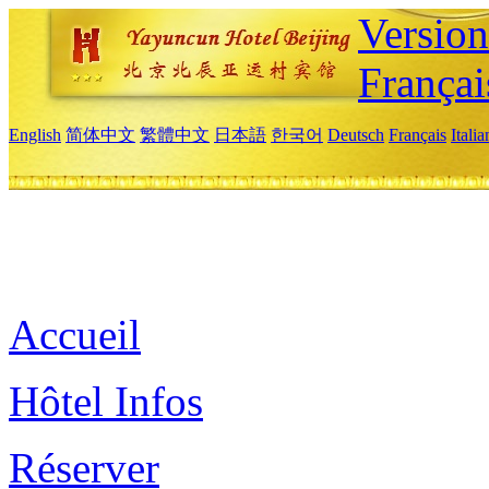
Versio
Françai
English
简体中文
繁體中文
日本語
한국어
Deutsch
Français
Itali
Accueil
Hôtel Infos
Réserver