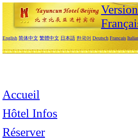
Versio
Françai
English
简体中文
繁體中文
日本語
한국어
Deutsch
Français
Itali
Accueil
Hôtel Infos
Réserver