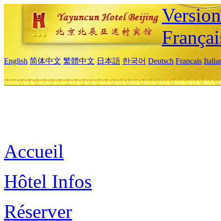
Versio
Françai
English
简体中文
繁體中文
日本語
한국어
Deutsch
Français
Itali
Accueil
Hôtel Infos
Réserver