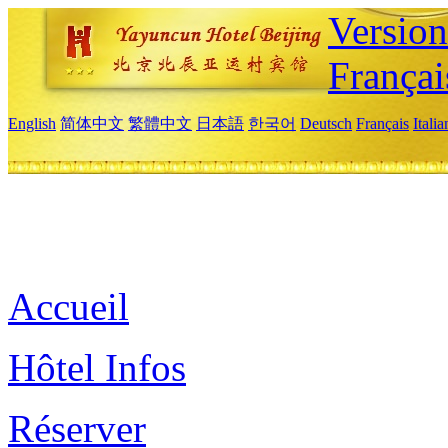
Versio
Françai
English
简体中文
繁體中文
日本語
한국어
Deutsch
Français
Itali
Accueil
Hôtel Infos
Réserver