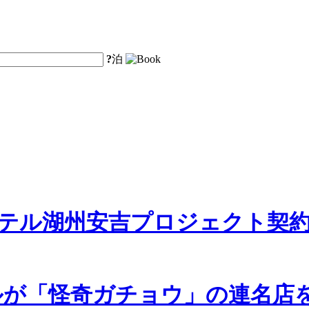
?
泊
テル湖州安吉プロジェクト契
ルが「怪奇ガチョウ」の連名店