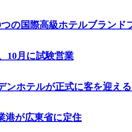
9つの国際高級ホテルブランド
、10月に試験営業
デンホテルが正式に客を迎える
業港が広東省に定住