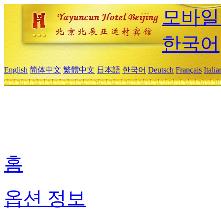
모바일
한국어
English
简体中文
繁體中文
日本語
한국어
Deutsch
Français
Itali
홈
옵션 정보