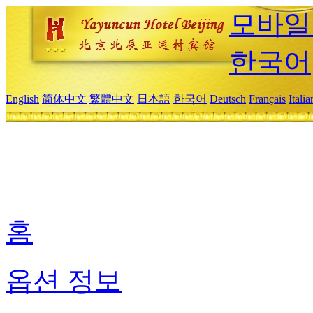
모바일
한국어
English
简体中文
繁體中文
日本語
한국어
Deutsch
Français
Itali
홈
옵션 정보