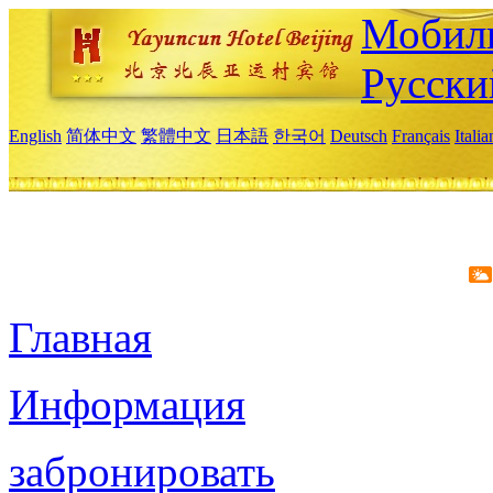
Мобиль
Русски
English
简体中文
繁體中文
日本語
한국어
Deutsch
Français
Itali
Главная
Информация
забронировать