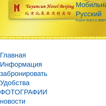
Мобильна
Русский
English
简体中文
繁體
Главная
Информация
забронировать
Удобства
ФОТОГРАФИИ
новости