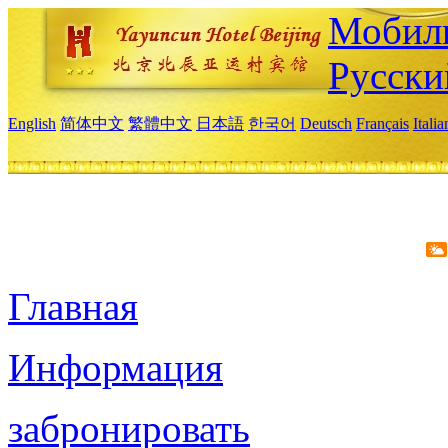
Мобиль
Русски
English
简体中文
繁體中文
日本語
한국어
Deutsch
Français
Itali
Главная
Информация
забронировать