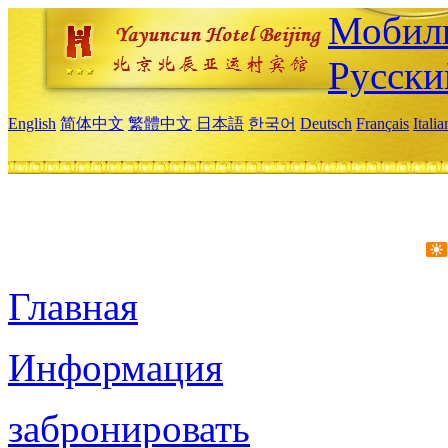
Мобиль
Русски
English
简体中文
繁體中文
日本語
한국어
Deutsch
Français
Itali
Главная
Информация
забронировать