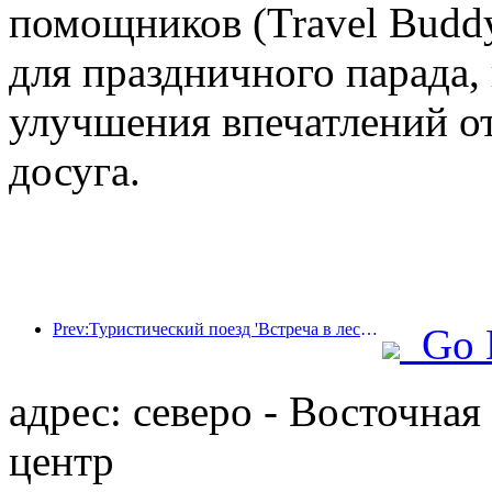
помощников (Travel Budd
для праздничного парада,
улучшения впечатлений от
досуга.
Prev:Туристический поезд 'Встреча в лесу Хулунбуир - Экспресс Дасинганлин - Поезд 'Звездный свет' - Путешествие в Тяньи' совершает свой первый рейс.
Go 
адрес: северо - Восточная
центр